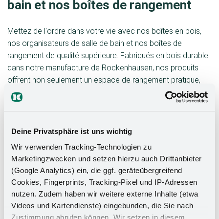
bain et nos boîtes de rangement
Mettez de l'ordre dans votre vie avec nos boîtes en bois,
nos organisateurs de salle de bain et nos boîtes de
rangement de qualité supérieure. Fabriqués en bois durable
dans notre manufacture de Rockenhausen, nos produits
offrent non seulement un espace de rangement pratique,
mais apportent également une touche de style à chaque
pièce de la maison.
Polyvalents et pratiques :
que ce soit au bureau, dans la
Deine Privatsphäre ist uns wichtig
Cuisine ou dans la salle de bain , nos organiseurs à tiroirs
Wir verwenden Tracking-Technologien zu
sont la solution parfaite pour vos besoins. Rangez vos
Marketingzwecken und setzen hierzu auch Drittanbieter
ustensiles, produits cosmétiques, serviettes et autres dans
(Google Analytics) ein, die ggf. geräteübergreifend
nos boîtes élégantes et pratiques en bois véritable.
Cookies, Fingerprints, Tracking-Pixel und IP-Adressen
nutzen. Zudem haben wir weitere externe Inhalte (etwa
Des matériaux de qualité :
nous n'utilisons que du bois
Videos und Kartendienste) eingebunden, die Sie nach
durable. Nous garantissons ainsi la meilleure qualité et la
Zustimmung abrufen können. Wir setzen in diesem