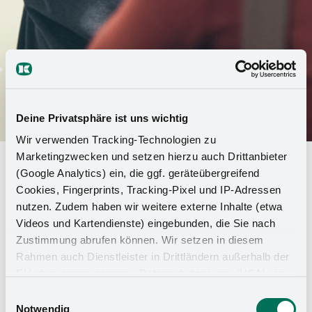
Deine Privatsphäre ist uns wichtig
Wir verwenden Tracking-Technologien zu
Marketingzwecken und setzen hierzu auch Drittanbieter
"Die Welt" publie les résultats d'un
(Google Analytics) ein, die ggf. geräteübergreifend
sondage : Kesseböhmer fait partie
Cookies, Fingerprints, Tracking-Pixel und IP-Adressen
nutzen. Zudem haben wir weitere externe Inhalte (etwa
des meilleures entreprises de
Videos und Kartendienste) eingebunden, die Sie nach
formation
Zustimmung abrufen können. Wir setzen in diesem
Rahmen auch Dienstleister in Drittländern außerhalb der
Le 19 août 2021, le quotidien "Die Welt" a publié
EU ohne angemessenes Datenschutzniveau (USA) ein,
les résultats d'une enquête menée auprès de la
was das Risiko beinhaltet, dass Behörden auf die Daten
Einwilligungsauswahl
population, selon laquelle le fabricant de ferrures
zu Sicherheits- und Überwachungszwecken zugreifen,
Notwendig