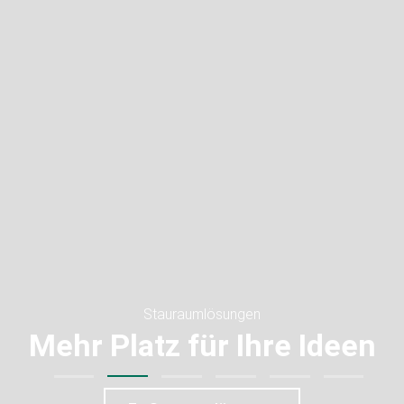
Stauraumlösungen
Mehr Platz für Ihre Ideen
Gruppe
Stauraumlösungen
Ladenbau
rockenhausen
Ergonomie
Automotive