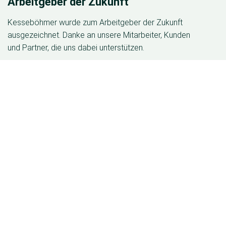
Arbeitgeber der Zukunft
Kesseböhmer wurde zum Arbeitgeber der Zukunft
ausgezeichnet. Danke an unsere Mitarbeiter, Kunden
und Partner, die uns dabei unterstützen.
Slide 2 of 6.
Zur Karriere Website