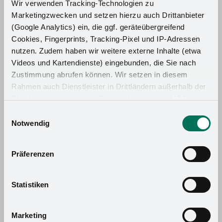
Wir verwenden Tracking-Technologien zu
Marketingzwecken und setzen hierzu auch Drittanbieter
(Google Analytics) ein, die ggf. geräteübergreifend
Cookies, Fingerprints, Tracking-Pixel und IP-Adressen
nutzen. Zudem haben wir weitere externe Inhalte (etwa
Videos und Kartendienste) eingebunden, die Sie nach
Zustimmung abrufen können. Wir setzen in diesem
Rahmen auch Dienstleister in Drittländern außerhalb der
EU ohne angemessenes Datenschutzniveau (USA) ein,
was das Risiko beinhaltet, dass Behörden auf die Daten
Einwilligungsauswahl
zu Sicherheits- und Überwachungszwecken zugreifen,
Notwendig
ohne dass Sie hierüber informiert werden oder
Rechtsmittel einlegen können. Mit Ihrer Einstellung
Präferenzen
willigen Sie in die oben beschriebenen Vorgänge ein. Sie
können die Einwilligung mit Wirkung für die Zukunft
widerrufen. Mehr Informationen finden Sie in unserer
Statistiken
Datenschutzerklärung
und in unserem
Impressum
.
Marketing