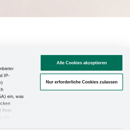
Alle Cookies akzeptieren
nbieter
e Kesseböhmer@Home.
d IP-
, sostenible cuando
Nur erforderliche Cookies zulassen
e)
emia. Ahora, un
ch
inner" en los German
SA) ein, was
ecken
 Ihrer
g mit
 la feria en mayo de
ocionales en el