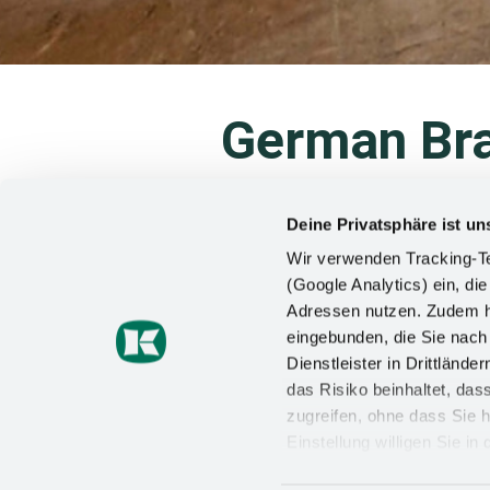
German Bra
Kesseböh
Deine Privatsphäre ist un
Wir verwenden Tracking-Te
Una sala de exposición virtual 
(Google Analytics) ein, die
Junto con Vogelsänger Studios, 
Adressen nutzen. Zudem ha
la feria más importante del sect
eingebunden, die Sie nac
jurado de expertos independiente
Dienstleister in Drittlän
Brand Award.
das Risiko beinhaltet, da
zugreifen, ohne dass Sie h
Einstellung willigen Sie i
Siguiendo la idea de Kesseböhmer
Wirkung für die Zukunft wi
2021, una sala de exposición virtu