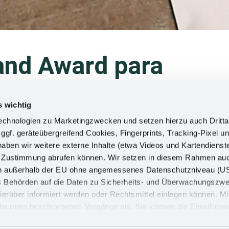
nd Award para
mer@Home
s wichtig
chnologien zu Marketingzwecken und setzen hierzu auch Dritta
en 3D que crea proximidad. Esto es lo que ofrecía y ofrec
 ggf. geräteübergreifend Cookies, Fingerprints, Tracking-Pixel un
Kesseböhmer desarrolló la plataforma digital y, sobre todo
ben wir weitere externe Inhalte (etwa Videos und Kartendienst
or, Interzum, no pudo celebrarse en 2021 debido a una pand
h Zustimmung abrufen können. Wir setzen in diesem Rahmen au
 e interdisciplinar ha galardonado la web con el premio "W
dern außerhalb der EU ohne angemessenes Datenschutzniveau (U
ss Behörden auf die Daten zu Sicherheits- und Überwachungszw
ierüber informiert werden oder Rechtsmittel einlegen können. Mit
n die oben beschriebenen Vorgänge ein. Sie können die Einwilligun
, Vogelsänger implementó Kesseböhmer@Home para la fecha de
derrufen. Mehr Informationen finden Sie in unserer
al que también permite encuentros personales y experiencias em