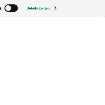
o. El telón de fondo
empresa en Bad Essen.
g
Details zeigen
ntación digital en
ntos de contacto, 96
aterial transmiten
 Y lo mejor de todo es
de
está diseñada
ibilidad de
n de la Marca,
 creadores de
seböhmer y
 marcas /
nas individuales.