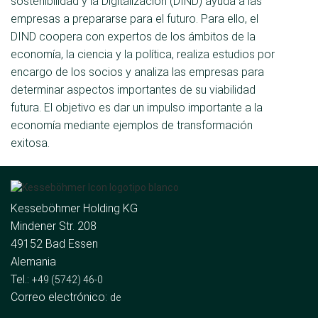
sostenibilidad y la Digitalización (DIND) ayuda a las
empresas a prepararse para el futuro. Para ello, el
DIND coopera con expertos de los ámbitos de la
economía, la ciencia y la política, realiza estudios por
encargo de los socios y analiza las empresas para
determinar aspectos importantes de su viabilidad
futura. El objetivo es dar un impulso importante a la
economía mediante ejemplos de transformación
exitosa.
Kesseböhmer Holding KG
Mindener Str. 208
49152 Bad Essen
Alemania
Tel.:
+49 (5742) 46-0
Correo electrónico:
de