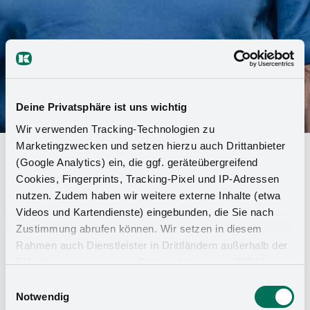
Deine Privatsphäre ist uns wichtig
Wir verwenden Tracking-Technologien zu
Marketingzwecken und setzen hierzu auch Drittanbieter
Digital, innovador, moderno:
(Google Analytics) ein, die ggf. geräteübergreifend
Kesseböhmer es el "Empleador del
Cookies, Fingerprints, Tracking-Pixel und IP-Adressen
nutzen. Zudem haben wir weitere externe Inhalte (etwa
futuro
Videos und Kartendienste) eingebunden, die Sie nach
Zustimmung abrufen können. Wir setzen in diesem
Orientación al futuro y calidad como empleador: las
Rahmen auch Dienstleister in Drittländern außerhalb der
empresas reciben el premio "Empleador del futuro"
EU ohne angemessenes Datenschutzniveau (USA) ein,
del Instituto Alemán de Innovación para la
was das Risiko beinhaltet, dass Behörden auf die Daten
Einwilligungsauswahl
sostenibilidad y la Digitalización (DIND). La iniciativa
zu Sicherheits- und Überwachungszwecken zugreifen,
Notwendig
cuenta con el apoyo de la exministra federal de