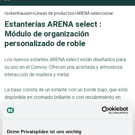
rockenhausen
>
Líneas de productos
>
ARENA seleccionar
Estanterías ARENA select :
Módulo de organización
personalizado de roble
Los nuevos estantes ARENA select están diseñados para
su uso en el Convoy. Ofrecen una acertada y armoniosa
interacción de madera y metal.
La base consta de un estante con un borde bajo, que está
disponible en cromado brillante o con recubrimiento en
polvo de color antracita. La base es de color antracita y
está encolada sin juntas. Encima de este estante base se
coloca un marco superior de madera maciza de alta
calidad. Se puede elegir entre los colores de moda roble
Deine Privatsphäre ist uns wichtig
natural y fresno negro.