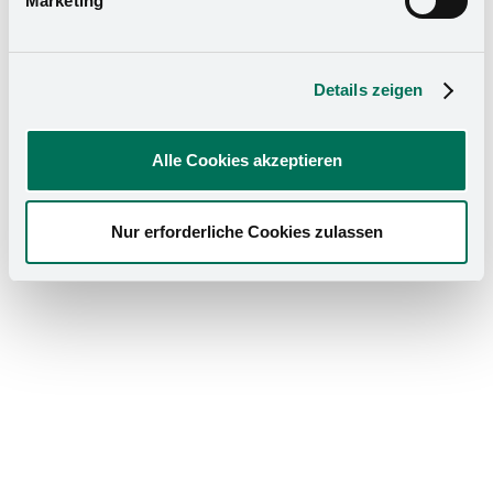
Marketing
colocar. El bastidor más bonito para su salón
personalizado.
Details zeigen
Alle Cookies akzeptieren
Nur erforderliche Cookies zulassen