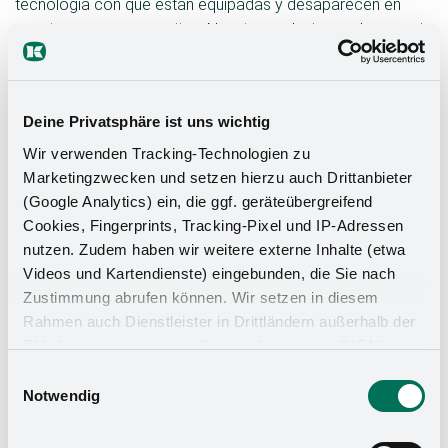
tecnología con que están equipadas y desaparecen en
cuanto ya no se necesitan. Nuestras soluciones de espacio
de almacenamiento inteligentes optimizan el uso del
espacio y, al mismo tiempo, proporcionan más superficie
de trabajo y de libre disposición en el área habitable.
Deine Privatsphäre ist uns wichtig
Fáciles de usar, estas mesas permiten una configuración
Wir verwenden Tracking-Technologien zu
flexible del espacio habitacional sin renunciar al estilo ni a la
Marketingzwecken und setzen hierzu auch Drittanbieter
funcionalidad. Descubra la versatilidad y elegancia de
(Google Analytics) ein, die ggf. geräteübergreifend
nuestras soluciones de ahorro de espacio para su hogar.
Cookies, Fingerprints, Tracking-Pixel und IP-Adressen
nutzen. Zudem haben wir weitere externe Inhalte (etwa
Videos und Kartendienste) eingebunden, die Sie nach
Zustimmung abrufen können. Wir setzen in diesem
Rahmen auch Dienstleister in Drittländern außerhalb der
EU ohne angemessenes Datenschutzniveau (USA) ein,
was das Risiko beinhaltet, dass Behörden auf die Daten
Einwilligungsauswahl
zu Sicherheits- und Überwachungszwecken zugreifen,
Notwendig
ohne dass Sie hierüber informiert werden oder
Rechtsmittel einlegen können. Mit Ihrer Einstellung