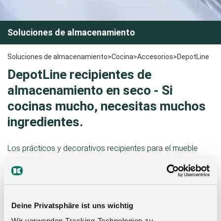
Soluciones de almacenamiento
Soluciones de almacenamiento
>
Cocina
>
Accesorios
>
DepotLine
DepotLine recipientes de
almacenamiento en seco - Si
cocinas mucho, necesitas muchos
ingredientes.
Los prácticos y decorativos recipientes para el mueble
columna DISPENSA, fabricadas en plástico transparente de
alta calidad, facilitan el orden y la visibilidad. Todo sigue una
línea visual, se ve ordenado y permite encontrar
inmediatamente lo que se busca gracias a la transparencia.
Deine Privatsphäre ist uns wichtig
Wir verwenden Tracking-Technologien zu