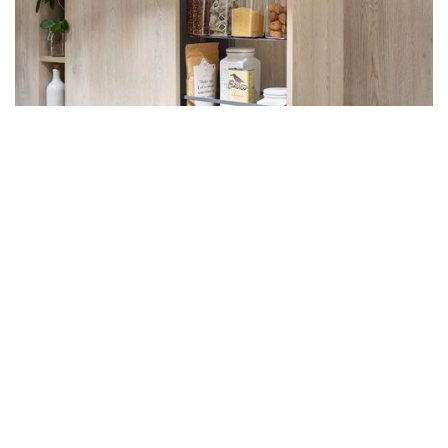
DepotLine DISPENSA
El juego de recipientes de almacenaje para colgar en
el bastidor soporte DISPENSA junior. En cada nivel en
el bastidor de soporte, se pueden colgar dos juegos
de recipientes como alternativa a un estante
colgante.
A DISPENSA