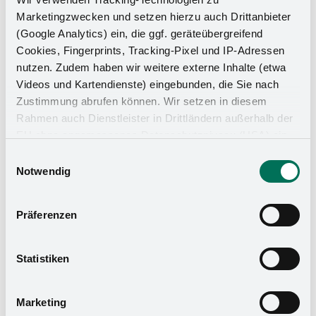
Marketingzwecken und setzen hierzu auch Drittanbieter
(Google Analytics) ein, die ggf. geräteübergreifend
Cookies, Fingerprints, Tracking-Pixel und IP-Adressen
nutzen. Zudem haben wir weitere externe Inhalte (etwa
Videos und Kartendienste) eingebunden, die Sie nach
Zustimmung abrufen können. Wir setzen in diesem
Rahmen auch Dienstleister in Drittländern außerhalb der
EU ohne angemessenes Datenschutzniveau (USA) ein,
was das Risiko beinhaltet, dass Behörden auf die Daten
Einwilligungsauswahl
zu Sicherheits- und Überwachungszwecken zugreifen,
Notwendig
ohne dass Sie hierüber informiert werden oder
Rechtsmittel einlegen können. Mit Ihrer Einstellung
Präferenzen
willigen Sie in die oben beschriebenen Vorgänge ein. Sie
können die Einwilligung mit Wirkung für die Zukunft
widerrufen. Mehr Informationen finden Sie in unserer
Statistiken
Datenschutzerklärung
und in unserem
Impressum
.
Marketing