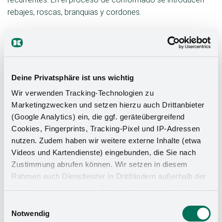
rebajes, roscas, branquias y cordones.
Deine Privatsphäre ist uns wichtig
Wir verwenden Tracking-Technologien zu
Marketingzwecken und setzen hierzu auch Drittanbieter
(Google Analytics) ein, die ggf. geräteübergreifend
Cookies, Fingerprints, Tracking-Pixel und IP-Adressen
Punzonado con sistemas de bobinado
nutzen. Zudem haben wir weitere externe Inhalte (etwa
precisos
Videos und Kartendienste) eingebunden, die Sie nach
Zustimmung abrufen können. Wir setzen in diesem
Para el estampado utilizamos bobinadoras con freno
Rahmen auch Dienstleister in Drittländern außerhalb der
con las que podemos procesar material en bobina
EU ohne angemessenes Datenschutzniveau (USA) ein,
con un grosor de entre 0,8 mm y 6 mm. La anchura
was das Risiko beinhaltet, dass Behörden auf die Daten
máxima de la bobina es de 1000 mm. Es utilizar
Einwilligungsauswahl
zu Sicherheits- und Überwachungszwecken zugreifen,
Notwendig
herramientas de hasta un tamaño de 2500 x 4500