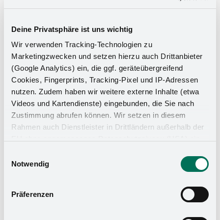
una excelente alternativa a las tradicionales bandejas
giratorias.
Deine Privatsphäre ist uns wichtig
Wir verwenden Tracking-Technologien zu
Marketingzwecken und setzen hierzu auch Drittanbieter
(Google Analytics) ein, die ggf. geräteübergreifend
Cookies, Fingerprints, Tracking-Pixel und IP-Adressen
nutzen. Zudem haben wir weitere externe Inhalte (etwa
Videos und Kartendienste) eingebunden, die Sie nach
Zustimmung abrufen können. Wir setzen in diesem
Rahmen auch Dienstleister in Drittländern außerhalb der
EU ohne angemessenes Datenschutzniveau (USA) ein,
was das Risiko beinhaltet, dass Behörden auf die Daten
Einwilligungsauswahl
zu Sicherheits- und Überwachungszwecken zugreifen,
Notwendig
ohne dass Sie hierüber informiert werden oder
Rechtsmittel einlegen können. Mit Ihrer Einstellung
Präferenzen
willigen Sie in die oben beschriebenen Vorgänge ein. Sie
können die Einwilligung mit Wirkung für die Zukunft