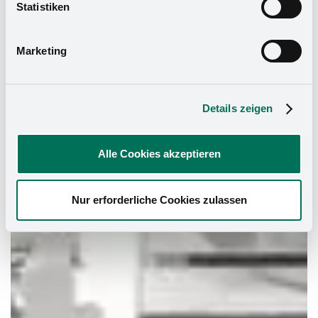
widerrufen. Mehr Informationen finden Sie in unserer
Statistiken
Datenschutzerklärung
und in unserem
Impressum
.
Marketing
Details zeigen
Alle Cookies akzeptieren
Nur erforderliche Cookies zulassen