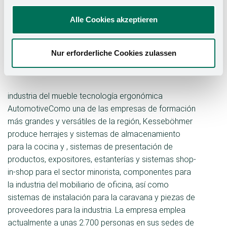
un programa de axth GmbH de Georgsmarienhütte.
"Queremos que los aprendices se sientan como en
Alle Cookies akzeptieren
casa en Kesseböhmer desde el primer día", explica
Sarah Schnittker, formadora comercial de
Nur erforderliche Cookies zulassen
Kesseböhmer. "Con la semana introductoria,
sentamos las bases para un aprendizaje exitoso".
industria del mueble tecnología ergonómica
AutomotiveComo una de las empresas de formación
más grandes y versátiles de la región, Kesseböhmer
produce herrajes y sistemas de almacenamiento
para la cocina y , sistemas de presentación de
productos, expositores, estanterías y sistemas shop-
in-shop para el sector minorista, componentes para
la industria del mobiliario de oficina, así como
sistemas de instalación para la caravana y piezas de
proveedores para la industria. La empresa emplea
actualmente a unas 2.700 personas en sus sedes de