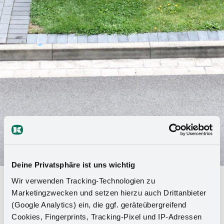
Deine Privatsphäre ist uns wichtig
Wir verwenden Tracking-Technologien zu
Inicio de carrera en Kesseböhmer:
Marketingzwecken und setzen hierzu auch Drittanbieter
44 jóvenes inician estudios,
(Google Analytics) ein, die ggf. geräteübergreifend
formación o prácticas
Cookies, Fingerprints, Tracking-Pixel und IP-Adressen