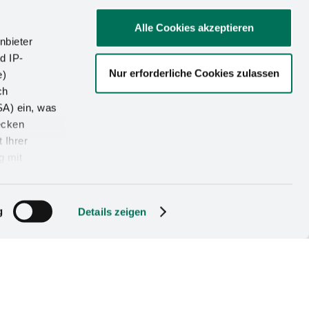
ränken in Küche, Bad und
Alle Cookies akzeptieren
nbieter
d IP-
Nur erforderliche Cookies zulassen
e)
ch
SA) ein, was
Full-Service Ladenbauer
ecken
 Ihrer
g mit
g
Details zeigen
 Schubkästen und Auszüge
Síguenos en
bilidad