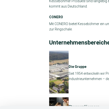
Kesseböhmer Produkte sind langlebig &
kommt aus Deutschland.
CONERO
Mit CONERO bietet Kesseböhmer ein umf
zur Ringschale.
Unternehmensbereich
Die Gruppe
Seit 1954 entwickeln wir 
Industrieunternehmen – de
Stauraumlösungen