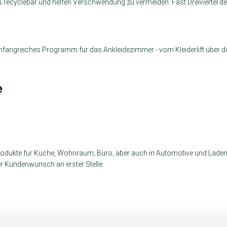
 recyclebar und helfen Verschwendung zu vermeiden. Fast Dreiviertel d
angreiches Programm für das Ankleidezimmer - vom Kleiderlift über de
e
Produkte für Küche, Wohnraum, Büro, aber auch in Automotive und Lade
r Kundenwunsch an erster Stelle.