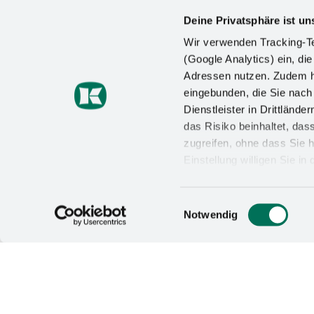
Stauraum für Ihr Zuhause
Deine Privatsphäre ist un
mehr von Kesseböhmer.
Wir verwenden Tracking-Te
(Google Analytics) ein, die
Adressen nutzen. Zudem ha
eingebunden, die Sie nac
Ladenbau
Dienstleister in Drittlän
Kesseböhmer ist Ihr Partn
das Risiko beinhaltet, da
von der Beratung bis zur 
zugreifen, ohne dass Sie h
Einstellung willigen Sie i
Wirkung für die Zukunft wi
Datenschutzerklärung
un
Einwilligungsauswahl
Notwendig
rockenhausen
Maßgeschneiderte Innenau
im Unterschrank von Küch
El grup
Quiénes