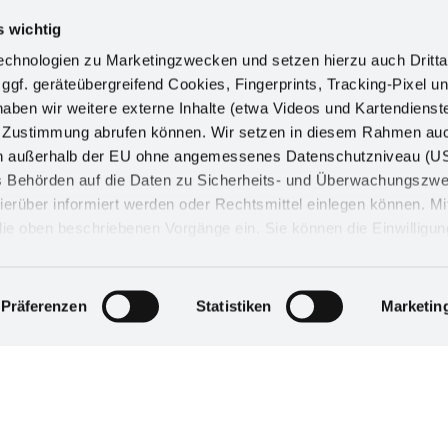
! Durchdachte, praktische Schrankausstattung zum Nachrüsten von Sch
s wichtig
chnologien zu Marketingzwecken und setzen hierzu auch Dritta
 ggf. geräteübergreifend Cookies, Fingerprints, Tracking-Pixel un
ben wir weitere externe Inhalte (etwa Videos und Kartendienst
h Zustimmung abrufen können. Wir setzen in diesem Rahmen au
dern außerhalb der EU ohne angemessenes Datenschutzniveau (U
er für Ladenausstattung, Ladeneinrichtung & Ladenbau im Einzelhandel. 
ss Behörden auf die Daten zu Sicherheits- und Überwachungszw
Montage.
ierüber informiert werden oder Rechtsmittel einlegen können. Mit
n die oben beschriebenen Vorgänge ein. Sie können die Einwilligun
derrufen. Mehr Informationen finden Sie in unserer
d in unserem
Impressum
.
Präferenzen
Statistiken
Marketin
sstattungen aus Holz Made in Germany. Individuelle Anfertigungen für
en, Bädern und im Wohnbereich.
o
Divisiones
Información
 somos
Directriz de sosteni
corporativas