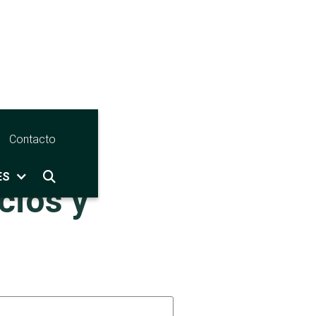
Contacto
ES

cios y