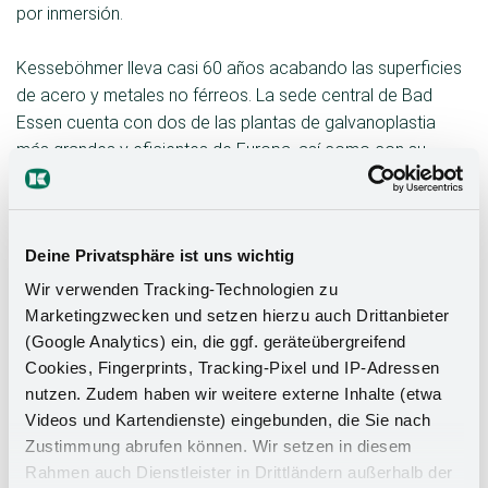
por inmersión.
Kesseböhmer lleva casi 60 años acabando las superficies
de acero y metales no férreos. La sede central de Bad
Essen cuenta con dos de las plantas de galvanoplastia
más grandes y eficientes de Europa, así como con su
propia planta de recubrimiento en polvo y pintura catódica
por inmersión.
Deine Privatsphäre ist uns wichtig
Wir verwenden Tracking-Technologien zu
Galvanoplastia
Marketingzwecken und setzen hierzu auch Drittanbieter
(Google Analytics) ein, die ggf. geräteübergreifend
Nuestra planta de galvanoplastia más grande y
Cookies, Fingerprints, Tracking-Pixel und IP-Adressen
eficiente de Europa está especializada en acero,
nutzen. Zudem haben wir weitere externe Inhalte (etwa
acero inoxidable, latón, cobre y bronce.
Videos und Kartendienste) eingebunden, die Sie nach
Garantizamos un comportamiento óptimo frente a la
Zustimmung abrufen können. Wir setzen in diesem
corrosión utilizando níquel microporoso o
Rahmen auch Dienstleister in Drittländern außerhalb der