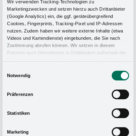
Wir verwenden Tracking-Technologien zu
Marketingzwecken und setzen hierzu auch Drittanbieter
(Google Analytics) ein, die ggf. geräteübergreifend
Cookies, Fingerprints, Tracking-Pixel und IP-Adressen
nutzen. Zudem haben wir weitere externe Inhalte (etwa
Videos und Kartendienste) eingebunden, die Sie nach
Zustimmung abrufen können. Wir setzen in diesem
Rahmen auch Dienstleister in Drittländern außerhalb der
EU ohne angemessenes Datenschutzniveau (USA) ein,
was das Risiko beinhaltet, dass Behörden auf die Daten
Einwilligungsauswahl
zu Sicherheits- und Überwachungszwecken zugreifen,
Notwendig
ohne dass Sie hierüber informiert werden oder
Rechtsmittel einlegen können. Mit Ihrer Einstellung
Präferenzen
willigen Sie in die oben beschriebenen Vorgänge ein. Sie
können die Einwilligung mit Wirkung für die Zukunft
widerrufen. Mehr Informationen finden Sie in unserer
Statistiken
Datenschutzerklärung
und in unserem
Impressum
.
Marketing