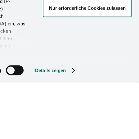
d IP-
Nur erforderliche Cookies zulassen
e)
ch
SA) ein, was
ecken
 Ihrer
g mit
g
Details zeigen