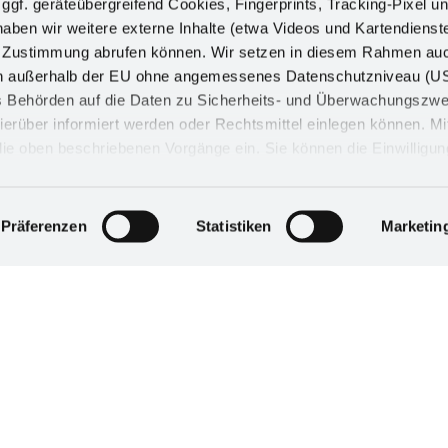
 ggf. geräteübergreifend Cookies, Fingerprints, Tracking-Pixel un
e noticias estará siempre al día. Si todavía tiene
ben wir weitere externe Inhalte (etwa Videos und Kartendienst
se en contacto con nosotros.
h Zustimmung abrufen können. Wir setzen in diesem Rahmen au
dern außerhalb der EU ohne angemessenes Datenschutzniveau (U
ss Behörden auf die Daten zu Sicherheits- und Überwachungszw
ierüber informiert werden oder Rechtsmittel einlegen können. Mit
n die oben beschriebenen Vorgänge ein. Sie können die Einwilligun
derrufen. Mehr Informationen finden Sie in unserer
d in unserem
Impressum
.
Präferenzen
Statistiken
Marketin