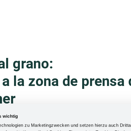
al grano:
a la zona de prensa 
er
s wichtig
rmación sobre Kesseböhmer? Aquí encontrará todo
chnologien zu Marketingzwecken und setzen hierzu auch Dritta
omunicados de prensa, material gráfico y fechas