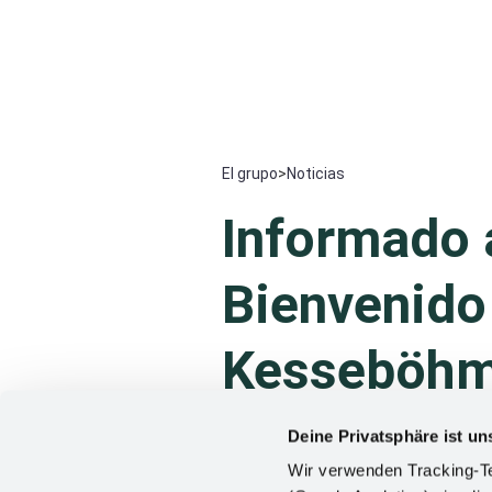
El grupo
>
Noticias
Informado 
Bienvenido 
Kesseböhm
Deine Privatsphäre ist un
¿Es usted periodista y busca info
Wir verwenden Tracking-Te
lo que necesita para su trabajo: C