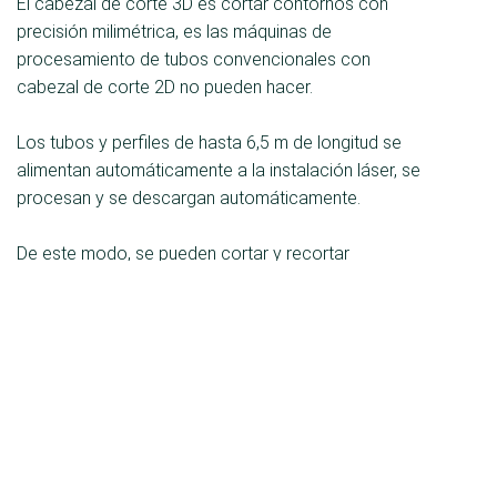
El cabezal de corte 3D es cortar contornos con
precisión milimétrica, es las máquinas de
procesamiento de tubos convencionales con
cabezal de corte 2D no pueden hacer.
Los tubos y perfiles de hasta 6,5 m de longitud se
alimentan automáticamente a la instalación láser, se
procesan y se descargan automáticamente.
De este modo, se pueden cortar y recortar
contornos de los más diversos tipos (corte a
medida), lo que no es posible con máquinas de
procesamiento convencionales, como sierras, y
supone un mayor esfuerzo y coste debido al uso de
diferentes máquinas, como sierras, taladros,
fresadoras, etc.