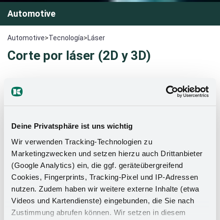
Automotive
Automotive
>
Tecnología
>
Láser
Corte por láser (2D y 3D)
Con nuestro sistema de corte por láser 2D de última
generación, podemos cortar materiales como acero,
acero inoxidable, aluminio, cobre y latón con precisión y
eficacia. El grosor máximo de corte es de 25 mm de acero
Deine Privatsphäre ist uns wichtig
dulce, 12 mm de acero inoxidable, 6 mm de aluminio, 5 mm
Wir verwenden Tracking-Technologien zu
de cobre y 10 mm de latón.
Marketingzwecken und setzen hierzu auch Drittanbieter
(Google Analytics) ein, die ggf. geräteübergreifend
El formato de la chapa es de 1500 x 3000 mm (formato
Cookies, Fingerprints, Tracking-Pixel und IP-Adressen
grande). Los ámbitos de aplicación de nuestro corte por
nutzen. Zudem haben wir weitere externe Inhalte (etwa
láser 2D son diversos. opciones de fabricación Debido a
Videos und Kartendienste) eingebunden, die Sie nach
nuestra , el corte por láser 2D se utiliza sobre todo para
Zustimmung abrufen können. Wir setzen in diesem
prototipos y series pequeñas.