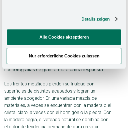
proyectos de futuro en constante diálogo con los
clientes.
Details zeigen
«¿Puede una superficie metálica transmitir calidez?
es Es es crear un diseño de barras que, a pesar de su
Alle Cookies akzeptieren
delicadeza, no pierda estabilidad? madera
pareciendo natural madera negra?». Estas son las
preguntas que plantea Kesseböhmer en la
Nur erforderliche Cookies zulassen
introducción del libro de tendencias Eurocucina 2022.
Las fotografías de gran formato dan la respuesta.
Los frentes metálicos pierden su frialdad con
superficies de distintos acabados y logran un
ambiente acogedor. En una variada mezcla de
materiales, a veces se encuentran con la madera o el
cristal claro, a veces con el hormigón o la piedra. Con
la madera negra, el veteado natural se combina con
el color de tendencia permanente para crear un