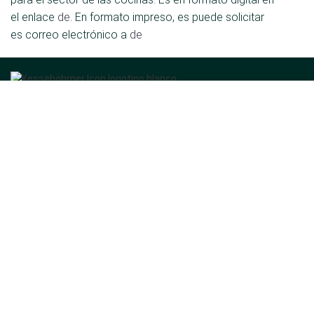
el enlace
de
. En formato impreso, es puede solicitar
es correo electrónico a
de
Kesseböhmer Holding KG
Mindener Str. 208
49152 Bad Essen
Alemania
Tel.:
+49 (5742) 46-0
Correo electrónico:
de
El grupo
Quiénes somos
Noticias
Contacto
Divisiones corporativas
Soluciones de almacenamiento