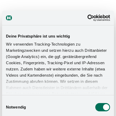
Deine Privatsphäre ist uns wichtig
Wir verwenden Tracking-Technologien zu
Marketingzwecken und setzen hierzu auch Drittanbieter
(Google Analytics) ein, die ggf. geräteübergreifend
Cookies, Fingerprints, Tracking-Pixel und IP-Adressen
nutzen. Zudem haben wir weitere externe Inhalte (etwa
Videos und Kartendienste) eingebunden, die Sie nach
Zustimmung abrufen können. Wir setzen in diesem
Rahmen auch Dienstleister in Drittländern außerhalb der
EU ohne angemessenes Datenschutzniveau (USA) ein,
was das Risiko beinhaltet, dass Behörden auf die Daten
Einwilligungsauswahl
zu Sicherheits- und Überwachungszwecken zugreifen,
Notwendig
ohne dass Sie hierüber informiert werden oder