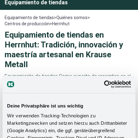
Equipamiento de tiendas
Equipamiento de tiendas
>
Quiénes somos
>
Centros de producción
>
Herrnhut
Equipamiento de tiendas en
Herrnhut: Tradición, innovación y
maestría artesanal en Krause
Metall
Equipamiento de tiendas Como experto de renombre en el
sector minorista, estamos encantados de ofrecerle una
visión de nuestra historia y producción en Herrnhut.
conexión equipamiento de tiendas Obtenga más
Deine Privatsphäre ist uns wichtig
información sobre la fascinante relación entre
Kesseböhmer y la historia tradicional de Krause Metall en
Wir verwenden Tracking-Technologien zu
Herrnhut.
Marketingzwecken und setzen hierzu auch Drittanbieter
(Google Analytics) ein, die ggf. geräteübergreifend
Cookies, Fingerprints, Tracking-Pixel und IP-Adressen