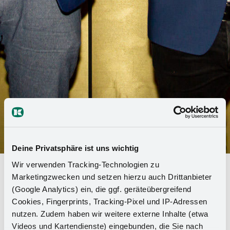
Deine Privatsphäre ist uns wichtig
Wir verwenden Tracking-Technologien zu
Kesseböhmer da la bienvenida al
Marketingzwecken und setzen hierzu auch Drittanbieter
becario Alemania 2022
(Google Analytics) ein, die ggf. geräteübergreifend
Cookies, Fingerprints, Tracking-Pixel und IP-Adressen
nutzen. Zudem haben wir weitere externe Inhalte (etwa
Kesseböhmer lleva mucho tiempo apoyando a
Videos und Kartendienste) eingebunden, die Sie nach
estudiantes comprometidos de la Universidad de