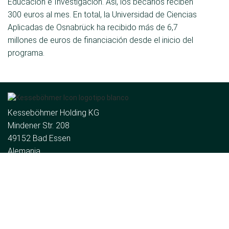
Educación e Investigación. Así, los becarios reciben
300 euros al mes. En total, la Universidad de Ciencias
Aplicadas de Osnabrück ha recibido más de 6,7
millones de euros de financiación desde el inicio del
programa.
Kesseböhmer Holding KG
Mindener Str. 208
49152 Bad Essen
Alemania
Tel.:
+49 (5742) 46-0
Correo electrónico:
de
El grupo
Quiénes somos
Noticias