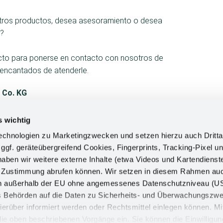
stros productos, desea asesoramiento o desea
o?
tacto para ponerse en contacto con nosotros de
 encantados de atenderle.
 Co. KG
s wichtig
chnologien zu Marketingzwecken und setzen hierzu auch Dritta
 ggf. geräteübergreifend Cookies, Fingerprints, Tracking-Pixel un
ausen.com
ben wir weitere externe Inhalte (etwa Videos und Kartendienst
h Zustimmung abrufen können. Wir setzen in diesem Rahmen au
dern außerhalb der EU ohne angemessenes Datenschutzniveau (U
ss Behörden auf die Daten zu Sicherheits- und Überwachungszw
ierüber informiert werden oder Rechtsmittel einlegen können. Mit
n die oben beschriebenen Vorgänge ein. Sie können die Einwilligun