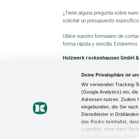
¿Tiene alguna pregunta sobre nue
solicitar un presupuesto específic
Utilice nuestro formulario de con
forma rápida y sencilla. Estaremos
Holzwerk rockenhausen GmbH &
In der Wesbach 5
67806 Rockenhausen, Alemania
Deine Privatsphäre ist un
Wir verwenden Tracking-Te
Teléfono +49 (0) 6361 9232 0
(Google Analytics) ein, die
Correo electrónico: info@rockenh
Adressen nutzen. Zudem ha
eingebunden, die Sie nac
Dienstleister in Drittlän
das Risiko beinhaltet, da
zugreifen, ohne dass Sie h
Einstellung willigen Sie i