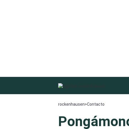
rockenhausen
>
Contacto
Pongámono