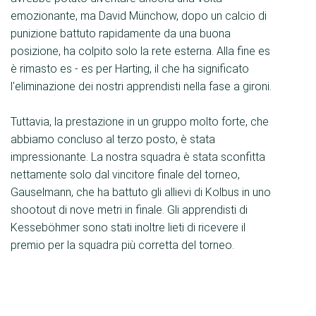
emozionante, ma David Münchow, dopo un calcio di
punizione battuto rapidamente da una buona
posizione, ha colpito solo la rete esterna. Alla fine es
è rimasto es - es per Harting, il che ha significato
l'eliminazione dei nostri apprendisti nella fase a gironi.
Tuttavia, la prestazione in un gruppo molto forte, che
abbiamo concluso al terzo posto, è stata
impressionante. La nostra squadra è stata sconfitta
nettamente solo dal vincitore finale del torneo,
Gauselmann, che ha battuto gli allievi di Kolbus in uno
shootout di nove metri in finale. Gli apprendisti di
Kesseböhmer sono stati inoltre lieti di ricevere il
premio per la squadra più corretta del torneo.
Ci congratuliamo con gli apprendisti Gauselmann per
la meritata vittoria del torneo e vorremmo ringraziare
tutte le società partecipanti e in particolare Harting