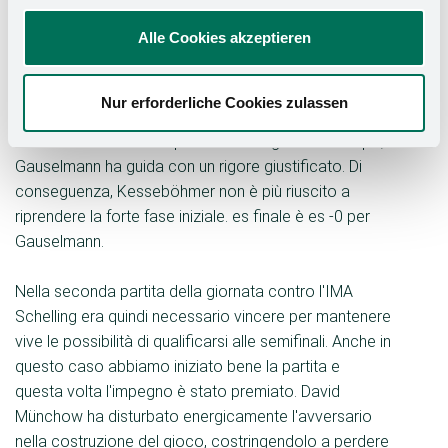
dell'area di rigore e il conseguente calcio d'angolo
Alle Cookies akzeptieren
non guida però guida sperato. Con il passare dei
minuti es i forti giocatori e giocatrici della Gauselmann
es prendere il controllo della partita. Di conseguenza,
Nur erforderliche Cookies zulassen
es è voluto molto perché la Gauselmann
trasformasse la sua superiorità in un gol. Poco dopo,
Gauselmann ha guida con un rigore giustificato. Di
conseguenza, Kesseböhmer non è più riuscito a
riprendere la forte fase iniziale. es finale è es -0 per
Gauselmann.
Nella seconda partita della giornata contro l'IMA
Schelling era quindi necessario vincere per mantenere
vive le possibilità di qualificarsi alle semifinali. Anche in
questo caso abbiamo iniziato bene la partita e
questa volta l'impegno è stato premiato. David
Münchow ha disturbato energicamente l'avversario
nella costruzione del gioco, costringendolo a perdere