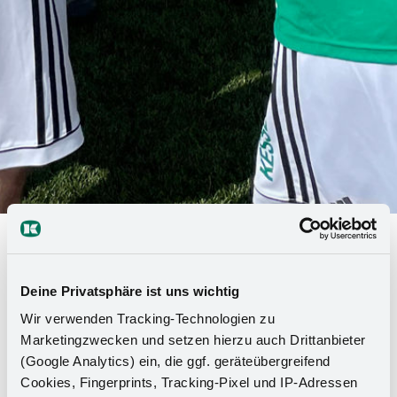
Azubi-Cup 2022 - Kesseböhmer
premiata come squadra più giusta
Deine Privatsphäre ist uns wichtig
Wir verwenden Tracking-Technologien zu
Finalmente era es giunto es ! Dopo una pausa di
Marketingzwecken und setzen hierzu auch Drittanbieter
due anni dovuta al coronavirus, il 10 giugno 2022
(Google Analytics) ein, die ggf. geräteübergreifend
si è svolta la Harting Azubi Cup presso il campo
Cookies, Fingerprints, Tracking-Pixel und IP-Adressen
dell'FC Preußen-Espelkamp. Otto aziende