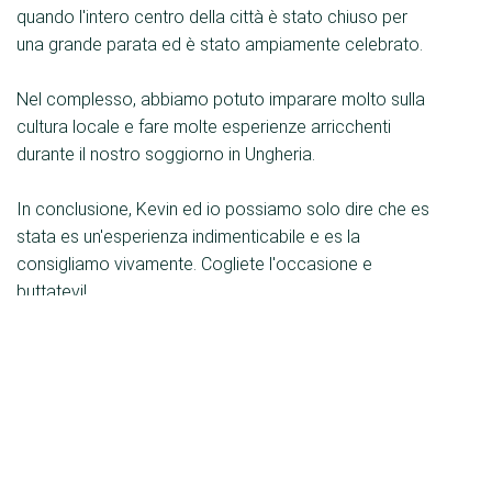
quando l'intero centro della città è stato chiuso per
una grande parata ed è stato ampiamente celebrato.
Nel complesso, abbiamo potuto imparare molto sulla
cultura locale e fare molte esperienze arricchenti
durante il nostro soggiorno in Ungheria.
In conclusione, Kevin ed io possiamo solo dire che es
stata es un'esperienza indimenticabile e es la
consigliamo vivamente. Cogliete l'occasione e
buttatevi!
Kesseböhmer Holding KG
Mindener Str. 208
49152 Bad Essen
Germania