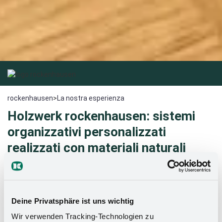
rockenhausen
>
La nostra esperienza
Holzwerk rockenhausen: sistemi
organizzativi personalizzati
realizzati con materiali naturali
pregiati
Da oltre quarant'anni, Holzwerk rockenhausen è sinonimo di
Deine Privatsphäre ist uns wichtig
elementi d'arredo di alta qualità, integrati senza sforzo e
realizzati con materiali naturali pregiati. Con un'attitudine alle
Wir verwenden Tracking-Technologien zu