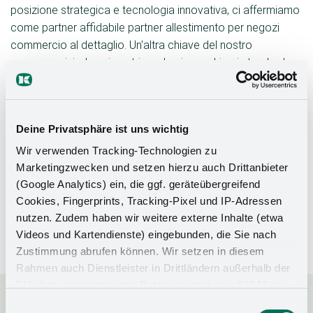
posizione strategica e tecnologia innovativa, ci affermiamo
come partner affidabile partner allestimento per negozi
commercio al dettaglio. Un'altra chiave del nostro
successo risiede nei nostri moderni macchinari standard
utilizzati a Bohmte. Questi macchinari garantiscono i più
elevati standard di qualità e possono essere adattati in
modo flessibile alle esigenze individuali dei nostri clienti.
Deine Privatsphäre ist uns wichtig
Dalla fase iniziale di progettazione alla realizzazione finale,
puntiamo sulla precisione e sull'efficienza per garantire che
Wir verwenden Tracking-Technologien zu
ogni allestimento per negozi soddisfi allestimento per
Marketingzwecken und setzen hierzu auch Drittanbieter
negozi esigenze specifiche. La modernità delle nostre
(Google Analytics) ein, die ggf. geräteübergreifend
Cookies, Fingerprints, Tracking-Pixel und IP-Adressen
macchine es non solo es efficienti, ma anche es realizzare
nutzen. Zudem haben wir weitere externe Inhalte (etwa
con successo anche i progetti più complessi con la
Videos und Kartendienste) eingebunden, die Sie nach
massima flessibilità.
Zustimmung abrufen können. Wir setzen in diesem
Rahmen auch Dienstleister in Drittländern außerhalb der
EU ohne angemessenes Datenschutzniveau (USA) ein,
was das Risiko beinhaltet, dass Behörden auf die Daten
Einwilligungsauswahl