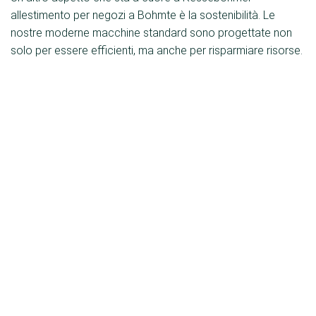
allestimento per negozi a Bohmte è la sostenibilità. Le
nostre moderne macchine standard sono progettate non
solo per essere efficienti, ma anche per risparmiare risorse.
Utilizziamo materiali ecologici e implementiamo processi
che riducono al minimo l'impatto sull'ambiente. Per noi la
sostenibilità non è solo una tendenza, ma un impegno nei
confronti dei nostri clienti e dell'ambiente.