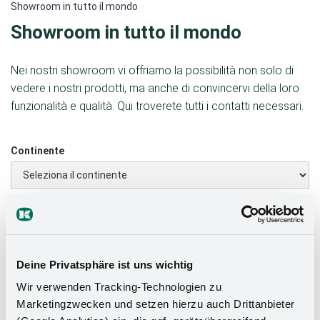
Showroom in tutto il mondo
Showroom in tutto il mondo
Nei nostri showroom vi offriamo la possibilità non solo di
vedere i nostri prodotti, ma anche di convincervi della loro
funzionalità e qualità. Qui troverete tutti i contatti necessari.
Continente
Mercato
Deine Privatsphäre ist uns wichtig
Wir verwenden Tracking-Technologien zu
Il convenuto Knikk AS
Marketingzwecken und setzen hierzu auch Drittanbieter
Kobbervikdalen 75