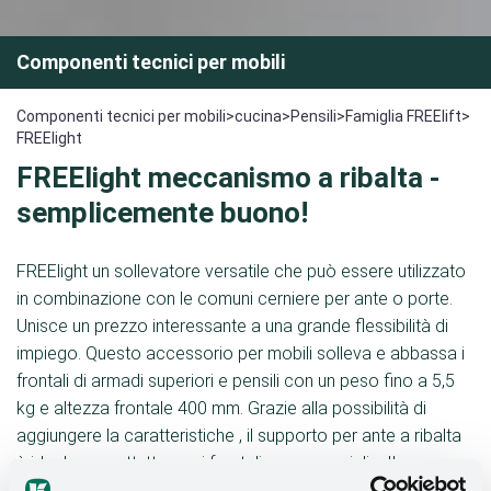
Componenti tecnici per mobili
Componenti tecnici per mobili
>
cucina
>
Pensili
>
Famiglia FREElift
>
FREElight
FREElight meccanismo a ribalta -
semplicemente buono!
FREElight un sollevatore versatile che può essere utilizzato
in combinazione con le comuni cerniere per ante o porte.
Unisce un prezzo interessante a una grande flessibilità di
impiego. Questo accessorio per mobili solleva e abbassa i
frontali di armadi superiori e pensili con un peso fino a 5,5
kg e altezza frontale 400 mm. Grazie alla possibilità di
aggiungere la caratteristiche , il supporto per ante a ribalta
è ideale soprattutto per i frontali senza maniglie. Il nuovo
FREElight ampio impiego sia nella realizzazione di mobili da