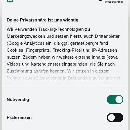
cucina che di mobili per il soggiorno.
Deine Privatsphäre ist uns wichtig
Wir verwenden Tracking-Technologien zu
Altre informazioni? Abbiamo.
Marketingzwecken und setzen hierzu auch Drittanbieter
(Google Analytics) ein, die ggf. geräteübergreifend
Cookies, Fingerprints, Tracking-Pixel und IP-Adressen
nutzen. Zudem haben wir weitere externe Inhalte (etwa
Videos und Kartendienste) eingebunden, die Sie nach
Catalogo
Zustimmung abrufen können. Wir setzen in diesem
Rahmen auch Dienstleister in Drittländern außerhalb der
EU ohne angemessenes Datenschutzniveau (USA) ein,
Opuscolo
was das Risiko beinhaltet, dass Behörden auf die Daten
Einwilligungsauswahl
zu Sicherheits- und Überwachungszwecken zugreifen,
Notwendig
ohne dass Sie hierüber informiert werden oder
Portale di
Rechtsmittel einlegen können. Mit Ihrer Einstellung
Präferenzen
supporto
willigen Sie in die oben beschriebenen Vorgänge ein. Sie
können die Einwilligung mit Wirkung für die Zukunft