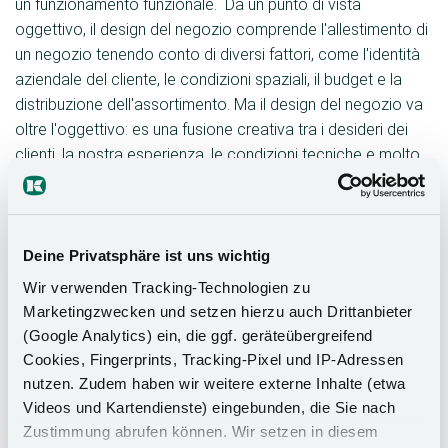
un funzionamento funzionale. Da un punto di vista
oggettivo, il design del negozio comprende l'allestimento di
un negozio tenendo conto di diversi fattori, come l'identità
aziendale del cliente, le condizioni spaziali, il budget e la
distribuzione dell'assortimento. Ma il design del negozio va
oltre l'oggettivo: es una fusione creativa tra i desideri dei
clienti, la nostra esperienza, le condizioni tecniche e molto
altro ancora.
Il design di un negozio gioca un ruolo fondamentale per il
successo di un'azienda. Un design ben studiato non solo
Deine Privatsphäre ist uns wichtig
attira i clienti, ma contribuisce anche a farli sentire a proprio
Wir verwenden Tracking-Technologien zu
agio e a farli rimanere più a lungo. Il design del negozio
Marketingzwecken und setzen hierzu auch Drittanbieter
influenza la percezione di un marchio e crea un'esperienza
(Google Analytics) ein, die ggf. geräteübergreifend
memorabile per i clienti. L'equilibrio tra estetica e funzionalità
Cookies, Fingerprints, Tracking-Pixel und IP-Adressen
fondamentale per creare uno spazio che sia sia
nutzen. Zudem haben wir weitere externe Inhalte (etwa
visivamente accattivante che efficiente.
Videos und Kartendienste) eingebunden, die Sie nach
Zustimmung abrufen können. Wir setzen in diesem