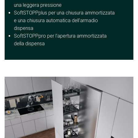
una leggera pressione
SoftSTOPPplus per una chiusura ammortizzata
e una chiusura automatica dell'armadio
dispensa
SoftSTOPPpro per l'apertura ammortizzata
della dispensa