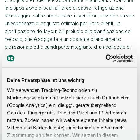
di acquisto efficiente e accattivante. Pianificando con cura
la disposizione di scaffali, aree di cassa, refrigerazione,
stoccaggio e altre aree chiave, i rivenditori possono creare
un'esperienza di acquisto ottimale per i loro clienti. La
pianificazione del layout è il preludio alla pianificazione del
negozio, che è soggetta a un costante bilanciamento
bidirezionale ed è quindi parte integrante di un concetto di
negozio.
La pianificazione del layout in 2D non serve solo al design
estetico del negozio, ma ha anche un'influenza diretta
Deine Privatsphäre ist uns wichtig
sull'efficienza dei flussi di lavoro, sul posizionamento dei
Wir verwenden Tracking-Technologien zu
prodotti e sulla fidelizzazione dei clienti. Un layout del
Marketingzwecken und setzen hierzu auch Drittanbieter
negozio ben progettato può aiutare a dirigere il flusso dei
(Google Analytics) ein, die ggf. geräteübergreifend
clienti, ad aumentare la visibilità dei prodotti e a migliorare
Cookies, Fingerprints, Tracking-Pixel und IP-Adressen
l'esperienza di acquisto complessiva.
nutzen. Zudem haben wir weitere externe Inhalte (etwa
Videos und Kartendienste) eingebunden, die Sie nach
Zustimmung abrufen können. Wir setzen in diesem