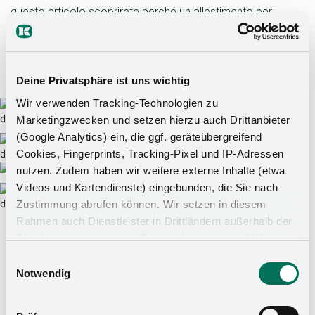
questo articolo scoprirete perché un allestimento per
negozi efficiente è fondamentale per le farmacie e come
possiamo aiutarvi.
Deine Privatsphäre ist uns wichtig
Wir verwenden Tracking-Technologien zu
Marketingzwecken und setzen hierzu auch Drittanbieter
(Google Analytics) ein, die ggf. geräteübergreifend
Cookies, Fingerprints, Tracking-Pixel und IP-Adressen
nutzen. Zudem haben wir weitere externe Inhalte (etwa
Videos und Kartendienste) eingebunden, die Sie nach
Zustimmung abrufen können. Wir setzen in diesem
Rahmen auch Dienstleister in Drittländern außerhalb der
EU ohne angemessenes Datenschutzniveau (USA) ein,
was das Risiko beinhaltet, dass Behörden auf die Daten
Einwilligungsauswahl
zu Sicherheits- und Überwachungszwecken zugreifen,
Notwendig
La giusta collocazione degli articoli
ohne dass Sie hierüber informiert werden oder
da farmacia
Rechtsmittel einlegen können. Mit Ihrer Einstellung