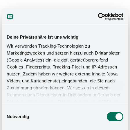
Deine Privatsphäre ist uns wichtig
Wir verwenden Tracking-Technologien zu
Marketingzwecken und setzen hierzu auch Drittanbieter
(Google Analytics) ein, die ggf. geräteübergreifend
Cookies, Fingerprints, Tracking-Pixel und IP-Adressen
nutzen. Zudem haben wir weitere externe Inhalte (etwa
Videos und Kartendienste) eingebunden, die Sie nach
Zustimmung abrufen können. Wir setzen in diesem
Rahmen auch Dienstleister in Drittländern außerhalb der
EU ohne angemessenes Datenschutzniveau (USA) ein,
was das Risiko beinhaltet, dass Behörden auf die Daten
Einwilligungsauswahl
zu Sicherheits- und Überwachungszwecken zugreifen,
Notwendig
ohne dass Sie hierüber informiert werden oder
Rechtsmittel einlegen können. Mit Ihrer Einstellung