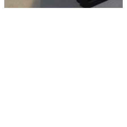
Makerspace
Il Makerspace è il nostro centro per
innovazione e design. Qui sviluppiamo le vostre
idee, dallo schizzo al prototipo.
Partecipate agli incontri interattivi dedicati ai
progetti in un'atmosfera stimolante e
trasformate insieme a noi le vostre visioni in
successi tangibili.