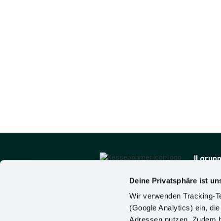
Il grup
Chi sia
Notizie
Deine Privatsphäre ist un
Kesseböhmer Holding
Contatt
Wir verwenden Tracking-Te
KG
(Google Analytics) ein, die
Mindener Str. 208
Adressen nutzen. Zudem ha
49152 Bad Essen