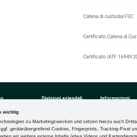
Catena di custodia FSC
Certificato Catena di Cu
Certificato IATF 16949:2
po
Divisioni aziendali
Informazioni
mo
Componenti tecnici per
Linea guida per la
mobili
sostenibilità
s wichtig
o
Complementi in legno
Dichiarazione dei pr
chnologien zu Marketingzwecken und setzen hierzu auch Dritta
Automotive
dei diritti umani
 ggf. geräteübergreifend Cookies, Fingerprints, Tracking-Pixel un
allestimento per negozi
Requisiti di confor
Soluzioni ergonomiche
materiali
ben wir weitere externe Inhalte (etwa Videos und Kartendienst