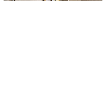
DepotLine DISPENSA
Il set di contenitori da appendere nel telaio di
supporto dispensaDISPENSA junior. In alternativa a
una mensola , è possibile agganciato due set di
contenitori su ogni livello nel telaio di supporto .
Vai a DISPENSA
Varianti di design
Arena style