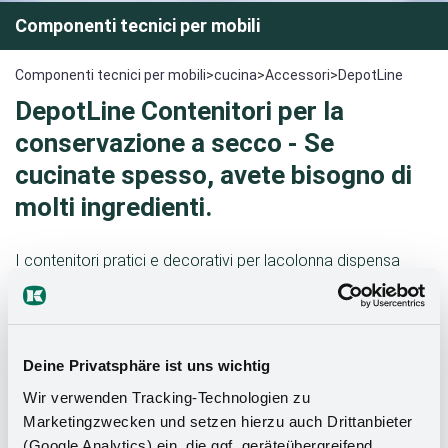
Componenti tecnici per mobili
Componenti tecnici per mobili
>
cucina
>
Accessori
>
DepotLine
DepotLine
Contenitori per la
conservazione a secco - Se
cucinate
spesso, avete bisogno di
molti
ingredienti
.
I contenitori pratici e decorativi per lacolonna dispensa
DISPENSA , realizzati in plastica trasparente di alta qualità,
rendono divertente tenere tutto organizzato e in ordine.
Tutto segue una linea visiva, ha un aspetto ordinato e
consente di trovare immediatamente ciò che si cerca
Deine Privatsphäre ist uns wichtig
grazie al design trasparente.
Wir verwenden Tracking-Technologien zu
Marketingzwecken und setzen hierzu auch Drittanbieter
(Google Analytics) ein, die ggf. geräteübergreifend