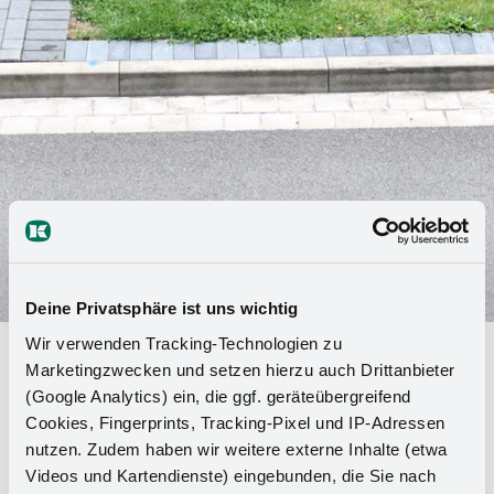
Deine Privatsphäre ist uns wichtig
Wir verwenden Tracking-Technologien zu
Avvio di carriera in Kesseböhmer:
Marketingzwecken und setzen hierzu auch Drittanbieter
44 giovani iniziano studi,
(Google Analytics) ein, die ggf. geräteübergreifend
Cookies, Fingerprints, Tracking-Pixel und IP-Adressen
formazione o tirocini
nutzen. Zudem haben wir weitere externe Inhalte (etwa
Videos und Kartendienste) eingebunden, die Sie nach
Il 1° agosto, 44 tirocinanti, studenti di doppio