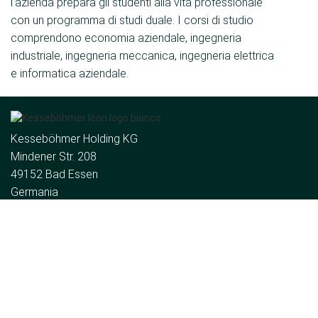
l'azienda prepara gli studenti alla vita professionale
con un programma di studi duale. I corsi di studio
comprendono economia aziendale, ingegneria
industriale, ingegneria meccanica, ingegneria elettrica
e informatica aziendale.
Kesseböhmer Holding KG
Mindener Str. 208
49152 Bad Essen
Germania
Tel.:
+49 (5742) 46-0
E-mail:
de
Il gruppo
Chi siamo
Notizie
Contatto