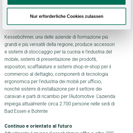
spiega Sarah Schnittker, formatrice commerciale di
Kesseböhmer. "Con la settimana introduttiva gettiamo
Nur erforderliche Cookies zulassen
le basi per un apprendistato di successo".
Kesseböhmer, una delle aziende di formazione più
grandi e più versatili della regione, produce accessori
e sistemi di stoccaggio per la cucina e l'industria del
mobile, sistemi di presentazione dei prodotti,
espositori, scaffalature e sistemi shop-in-shop per il
commercio al dettaglio, componenti di tecnologia
ergonomica per l'industria dei mobili per ufficio,
nonché sistemi di installazione per il settore dei
caravan e parti di ricambio per l'Automotive. L'azienda
impiega attualmente circa 2.700 persone nelle sedi di
Bad Essen e Bohmte.
Continuo e orientato al futuro