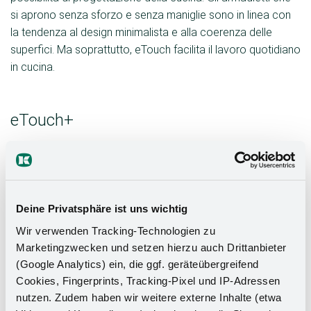
si aprono senza sforzo e senza maniglie sono in linea con
la tendenza al design minimalista e alla coerenza delle
superfici. Ma soprattutto, eTouch facilita il lavoro quotidiano
in cucina.
eTouch+
facile toccare il pannello frontale per portarlo in una
posizione di apertura facile da afferrare. Il frontale del
mobile si apre di 44 mm e mantiene il pannello
frontale in questa posizione, in modo che possa
Deine Privatsphäre ist uns wichtig
essere aperto completamente a mano o richiuso
Wir verwenden Tracking-Technologien zu
automaticamente. Adatto a tutte le larghezze del
Marketingzwecken und setzen hierzu auch Drittanbieter
mobile, l'eTouch+ può anche essere riadattare. E ora
(Google Analytics) ein, die ggf. geräteübergreifend
una novità: l'interruttore wireless e l'alloggiamento
Cookies, Fingerprints, Tracking-Pixel und IP-Adressen
aggiuntivo sono disponibili in un totale di quattro
nutzen. Zudem haben wir weitere externe Inhalte (etwa
colori e si armonizzano perfettamente con tutti i