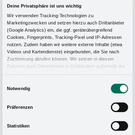
alternativa al classico tondo da cucina
.
Deine Privatsphäre ist uns wichtig
Wir verwenden Tracking-Technologien zu
Marketingzwecken und setzen hierzu auch Drittanbieter
(Google Analytics) ein, die ggf. geräteübergreifend
Cookies, Fingerprints, Tracking-Pixel und IP-Adressen
nutzen. Zudem haben wir weitere externe Inhalte (etwa
Videos und Kartendienste) eingebunden, die Sie nach
Zustimmung abrufen können. Wir setzen in diesem
Rahmen auch Dienstleister in Drittländern außerhalb der
EU ohne angemessenes Datenschutzniveau (USA) ein,
was das Risiko beinhaltet, dass Behörden auf die Daten
Einwilligungsauswahl
zu Sicherheits- und Überwachungszwecken zugreifen,
Notwendig
ohne dass Sie hierüber informiert werden oder
Rechtsmittel einlegen können. Mit Ihrer Einstellung
Präferenzen
willigen Sie in die oben beschriebenen Vorgänge ein. Sie
können die Einwilligung mit Wirkung für die Zukunft
widerrufen. Mehr Informationen finden Sie in unserer
Statistiken
Datenschutzerklärung
und in unserem
Impressum
.