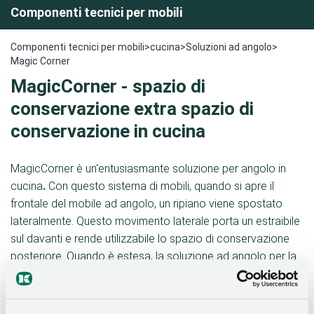
Componenti tecnici per mobili
Componenti tecnici per mobili
>
cucina
>
Soluzioni ad angolo
>
Magic Corner
MagicCorner
-
spazio di
conservazione
extra
spazio di
conservazione
in cucina
MagicCorner è un'entusiasmante soluzione per angolo in
cucina
.
Con questo sistema di mobili, quando si apre il
frontale del mobile ad angolo, un ripiano viene spostato
lateralmente. Questo movimento laterale porta un estraibile
sul davanti e rende utilizzabile lo spazio di conservazione
posteriore. Quando è estesa, la soluzione ad angolo per la
cucina
Magic Corner offre una visione d'insieme e un utilizzo
dello spazio unici. Perfetto per pentole, stoviglie o
elettrodomestici. L'estraibile ad angolo è un'ottima