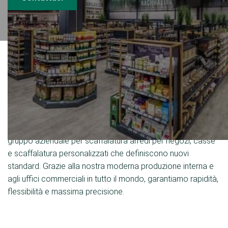
Sistema di allestimento per negozi
- 100 % Made in Germany
Dal 1954 Kesseböhmer allestimento per negozi & Co. KG
trasforma gli spazi commerciali in vere e proprie esperienze
di acquisto. Mettiamo a frutto tutta l'esperienza del nostro
gruppo aziendale per scaffalatura arredi per negozi, casse
e scaffalatura personalizzati che definiscono nuovi
standard. Grazie alla nostra moderna produzione interna e
agli uffici commerciali in tutto il mondo, garantiamo rapidità,
flessibilità e massima precisione.