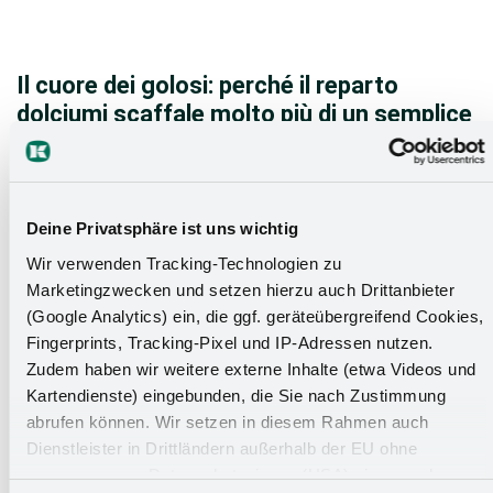
Il cuore dei golosi: perché il reparto
dolciumi scaffale molto più di un semplice
scaffale .
Su una superficie di circa 2.500 m² è stato realizzato,
in collaborazione con EDEKA Nord, un negozio di
Deine Privatsphäre ist uns wichtig
classe superiore. Siamo particolarmente orgogliosi
Wir verwenden Tracking-Technologien zu
del reparto dolciumi, che attira l'attenzione come
Marketingzwecken und setzen hierzu auch Drittanbieter
vero e proprio punto di forza.
(Google Analytics) ein, die ggf. geräteübergreifend Cookies,
Fingerprints, Tracking-Pixel und IP-Adressen nutzen.
Vai al rapporto sul progetto
Zudem haben wir weitere externe Inhalte (etwa Videos und
Kartendienste) eingebunden, die Sie nach Zustimmung
abrufen können. Wir setzen in diesem Rahmen auch
Dienstleister in Drittländern außerhalb der EU ohne
angemessenes Datenschutzniveau (USA) ein, was das