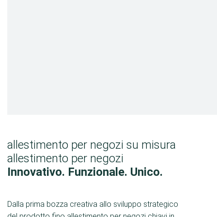
cibo
Cash & Carry
Drogheria
Negozio di bricolage
Moda e tessili
Shop-in-shop
Libreria
allestimento per negozi su misura
allestimento per negozi
Innovativo. Funzionale. Unico.
Dalla prima bozza creativa allo sviluppo strategico
del prodotto fino allestimento per negozi chiavi in