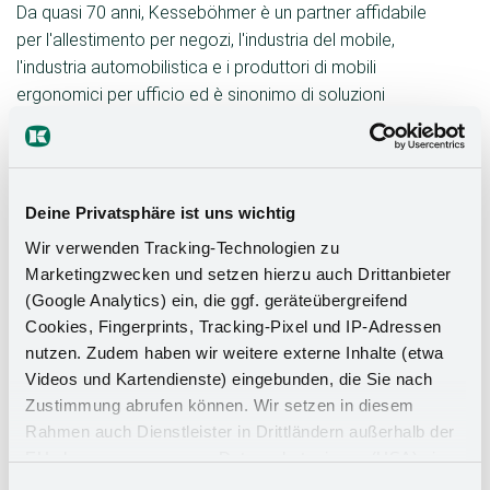
Da quasi 70 anni, Kesseböhmer è un partner affidabile
per l'allestimento per negozi, l'industria del mobile,
l'industria automobilistica e i produttori di mobili
ergonomici per ufficio ed è sinonimo di soluzioni
innovative che combinano design, funzionalità e
qualità. Con la sua competenza principale nella
lavorazione dei metalli, l'azienda familiare gestita dai
proprietari opera in tutto il mondo e impiega 3.500
Deine Privatsphäre ist uns wichtig
persone in 12 sedi. Nel 2022, il fatturato totale è stato
Wir verwenden Tracking-Technologien zu
di 695 milioni di euro. L'azienda, ora gestita da Oliver
Marketingzwecken und setzen hierzu auch Drittanbieter
Kesseböhmer in terza generazione, continua a
(Google Analytics) ein, die ggf. geräteübergreifend
stabilire standard con la sua connessione tradizione e
Cookies, Fingerprints, Tracking-Pixel und IP-Adressen
innovazione, sia in termini di prodotti che di attività
nutzen. Zudem haben wir weitere externe Inhalte (etwa
commerciali sostenibili. Nel 2023, Kesseböhmer è
Videos und Kartendienste) eingebunden, die Sie nach
stata premiata con il German Sustainability Award.
Zustimmung abrufen können. Wir setzen in diesem
Rahmen auch Dienstleister in Drittländern außerhalb der
EU ohne angemessenes Datenschutzniveau (USA) ein,
was das Risiko beinhaltet, dass Behörden auf die Daten