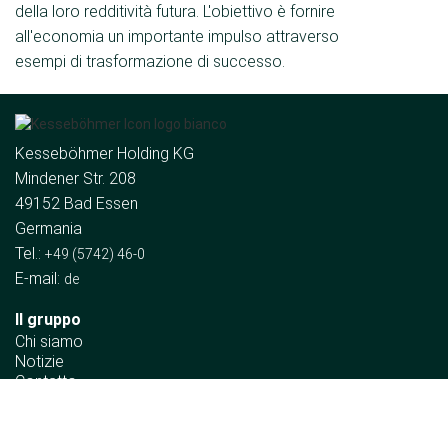
della loro redditività futura. L'obiettivo è fornire
all'economia un importante impulso attraverso
esempi di trasformazione di successo.
Kesseböhmer Holding KG
Mindener Str. 208
49152 Bad Essen
Germania
Tel.:
+49 (5742) 46-0
E-mail:
de
Il gruppo
Chi siamo
Notizie
Contatto
Divisioni aziendali
Componenti tecnici per mobili