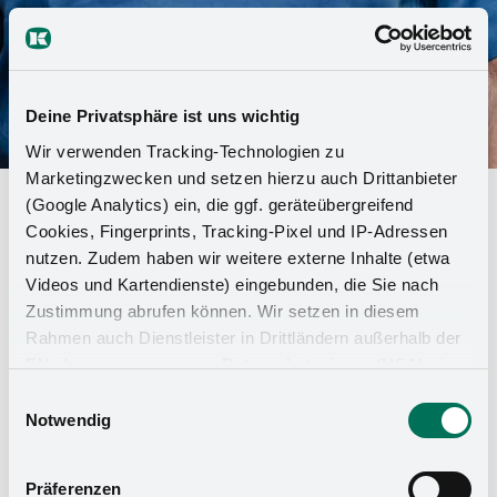
Deine Privatsphäre ist uns wichtig
Wir verwenden Tracking-Technologien zu
Marketingzwecken und setzen hierzu auch Drittanbieter
Digitale, innovativa, moderna:
(Google Analytics) ein, die ggf. geräteübergreifend
Cookies, Fingerprints, Tracking-Pixel und IP-Adressen
Kesseböhmer è il "datore di lavoro
nutzen. Zudem haben wir weitere externe Inhalte (etwa
del futuro".
Videos und Kartendienste) eingebunden, die Sie nach
Zustimmung abrufen können. Wir setzen in diesem
Rahmen auch Dienstleister in Drittländern außerhalb der
Orientamento al futuro e qualità come datore di
EU ohne angemessenes Datenschutzniveau (USA) ein,
lavoro: ecco perché le aziende ricevono il premio
was das Risiko beinhaltet, dass Behörden auf die Daten
"Datore di lavoro del futuro" dall'Istituto tedesco
Einwilligungsauswahl
zu Sicherheits- und Überwachungszwecken zugreifen,
Notwendig
dell'innovazione per la sostenibilità e la
ohne dass Sie hierüber informiert werden oder
digitalizzazione (DIND). L'iniziativa è sostenuta dall'ex
Rechtsmittel einlegen können. Mit Ihrer Einstellung
ministro federale dell'Economia Brigitte Zypries.
Präferenzen