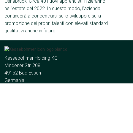
Osnabrück. Circa 40 nuovi apprendisti inizieranno
nell'estate del 2022. In questo modo, l'azienda
continuerà a concentrarsi sullo sviluppo e sulla
promozione dei propri talenti con elevati standard
qualitativi anche in futuro.
Kesseböhmer Holding KG
Mindener Str. 208
49152 Bad Essen
Germania
Tel.:
+49 (5742) 46-0
E-mail:
de
Il gruppo
Chi siamo
Notizie
Contatto