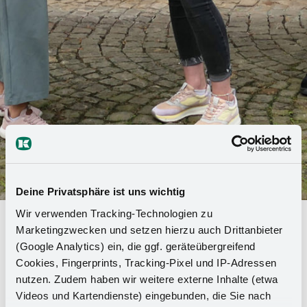
Deine Privatsphäre ist uns wichtig
Wir verwenden Tracking-Technologien zu
"Best place to learn": Kesseböhmer
Marketingzwecken und setzen hierzu auch Drittanbieter
riceve il marchio di qualità per la
(Google Analytics) ein, die ggf. geräteübergreifend
Cookies, Fingerprints, Tracking-Pixel und IP-Adressen
formazione in azienda
nutzen. Zudem haben wir weitere externe Inhalte (etwa
Videos und Kartendienste) eingebunden, die Sie nach
Es la promessa di una formazione aziendale