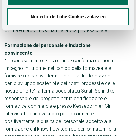
l'apprendimento professionale o le prospettive dopo
la formazione. I risultati ottenuti da Kesseböhmer
Nur erforderliche Cookies zulassen
hanno dimostrato che l'azienda prepara in modo
ottimale i propri tirocinanti alla vita professionale.
Formazione del personale e induzione
convincente
"Il riconoscimento è una grande conferma del nostro
impegno multiforme nel campo della formazione e
fornisce allo stesso tempo importanti informazioni
per lo sviluppo sostenibile dei nostri processi e delle
nostre offerte", afferma soddisfatta Sarah Schnittker,
responsabile del progetto per la certificazione e
formatrice commerciale presso Kesseböhmer. Gli
intervistati hanno valutato particolarmente
positivamente la qualità del personale addetto alla
formazione e il know-how tecnico dei formatori nella