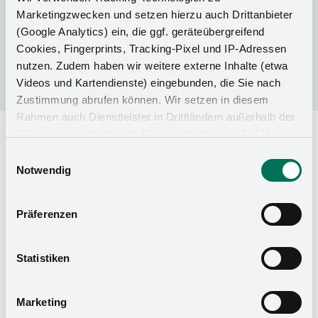
Marketingzwecken und setzen hierzu auch Drittanbieter
(Google Analytics) ein, die ggf. geräteübergreifend
Cookies, Fingerprints, Tracking-Pixel und IP-Adressen
Matte Black
nutzen. Zudem haben wir weitere externe Inhalte (etwa
Videos und Kartendienste) eingebunden, die Sie nach
Zustimmung abrufen können. Wir setzen in diesem
Rahmen auch Dienstleister in Drittländern außerhalb der
EU ohne angemessenes Datenschutzniveau (USA) ein,
Our products in ARENA pure
was das Risiko beinhaltet, dass Behörden auf die Daten
Einwilligungsauswahl
zu Sicherheits- und Überwachungszwecken zugreifen,
Notwendig
ohne dass Sie hierüber informiert werden oder
Rechtsmittel einlegen können. Mit Ihrer Einstellung
Präferenzen
willigen Sie in die oben beschriebenen Vorgänge ein. Sie
DISPENSA
können die Einwilligung mit Wirkung für die Zukunft
widerrufen. Mehr Informationen finden Sie in unserer
Statistiken
Datenschutzerklärung
und in unserem
Impressum
.
Marketing