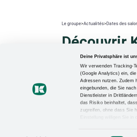
Le groupe
>
Actualités
>
Dates des salo
Découvrir 
Deine Privatsphäre ist un
Venez nous rendre visite sur l'un d
Wir verwenden Tracking-Te
vos questions sur Kesseböhmer et
(Google Analytics) ein, die
vous rencontrer.
Adressen nutzen. Zudem ha
eingebunden, die Sie nac
Dienstleister in Drittlän
das Risiko beinhaltet, da
zugreifen, ohne dass Sie h
Einstellung willigen Sie i
29.03. - 30.03.2025
Wirkung für die Zukunft wi
profession & formation
Datenschutzerklärung
un