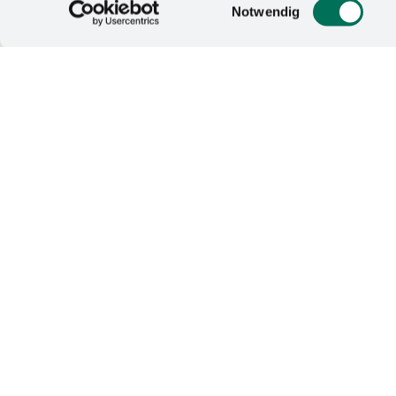
Einwilligungsauswahl
Notwendig
20.05. - 23.05.2025
Interzum
27.09.- 28.09.2025
Salon pour l'emploi d'Osnabrück
23.08.2025
AbiZukunft
04.06 - 05.06.2024