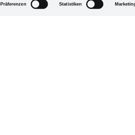
Präferenzen
Statistiken
Marketin
Cologne
Hall 8.1 | C021 B020
Osnabrück
Osnabrück