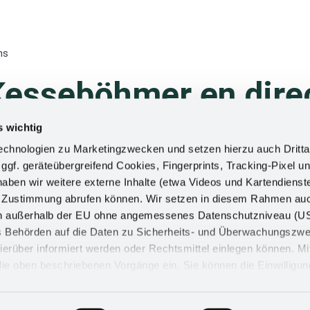
ns
Kesseböhmer en dire
s wichtig
e nos stands ! Nous répondrons avec plaisir à toutes
chnologien zu Marketingzwecken und setzen hierzu auch Dritta
 nos gammes de produits. Nous nous réjouissons de
 ggf. geräteübergreifend Cookies, Fingerprints, Tracking-Pixel un
ben wir weitere externe Inhalte (etwa Videos und Kartendienst
h Zustimmung abrufen können. Wir setzen in diesem Rahmen au
dern außerhalb der EU ohne angemessenes Datenschutzniveau (U
ss Behörden auf die Daten zu Sicherheits- und Überwachungszw
ierüber informiert werden oder Rechtsmittel einlegen können. Mit
n die oben beschriebenen Vorgänge ein. Sie können die Einwilligun
derrufen. Mehr Informationen finden Sie in unserer
Osnabrück
d in unserem
Impressum
.