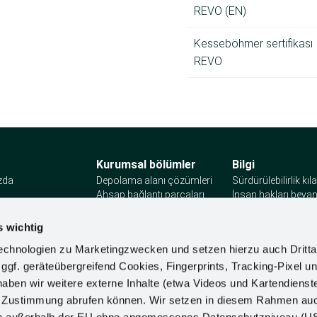
REVO (EN)
Kesseböhmer sertifikası
REVO
Kurumsal bölümler
Bilgi
zda
Depolama alanı çözümleri
Sürdürülebilirlik kı
Ahşap bağlantı parçaları
İnsan hakları bey
şın
Automotive
Önemli uyumluluk
Mağaza Donanımı
gereklilikleri
s wichtig
Ergonomi
Kurumsal politika
chnologien zu Marketingzwecken und setzen hierzu auch Dritta
Olay bilgisi
Şikâyet prosedürü
 ggf. geräteübergreifend Cookies, Fingerprints, Tracking-Pixel un
ben wir weitere externe Inhalte (etwa Videos und Kartendienst
h Zustimmung abrufen können. Wir setzen in diesem Rahmen au