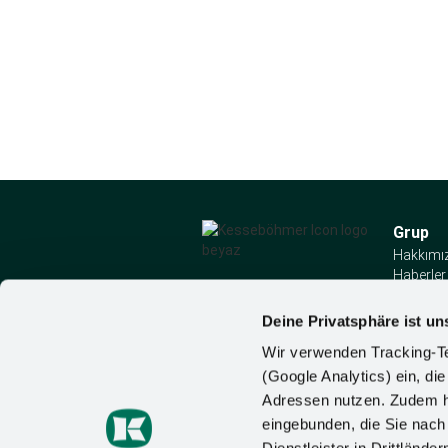
Grup
Hakkımı
Haberler
Bize ula
Deine Privatsphäre ist un
Wir verwenden Tracking-Te
Kesseböhmer Holding
(Google Analytics) ein, die
KG Mindener Str. 208
Adressen nutzen. Zudem ha
49152 Bad Essen
Almanya
eingebunden, die Sie nac
Tel:
+49 (5742) 46-0