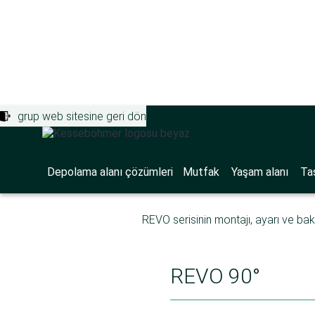
grup web sitesine geri dön
Depolama alanı çözümleri
>
Destek port
REVO ailes
Depolama alanı çözümleri
Mutfak
Yaşam alanı
Ta
REVO serisinin montajı, ayarı ve bakım
REVO 90°