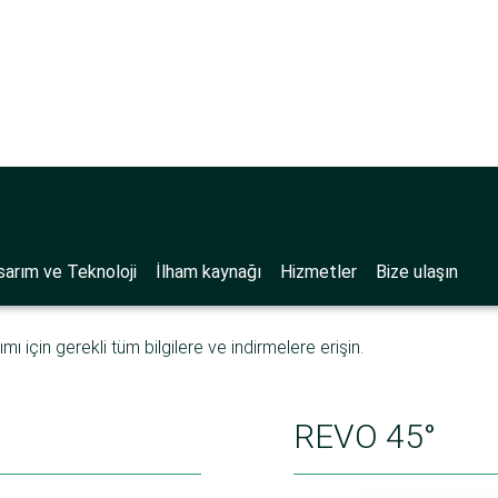
alı
>
REVO ailesi
i
sarım ve Teknoloji
İlham kaynağı
Hizmetler
Bize ulaşın
ı için gerekli tüm bilgilere ve indirmelere erişin.
REVO 45°