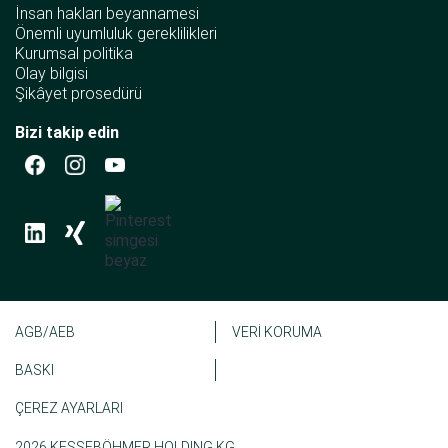
İnsan hakları beyannamesi
Önemli uyumluluk gereklilikleri
Kurumsal politika
Olay bilgisi
Şikâyet prosedürü
Bizi takip edin
AGB/AEB
VERİ KORUMA
BASKI
ÇEREZ AYARLARI
2026 KESSEBÖHMER HOLDING KG