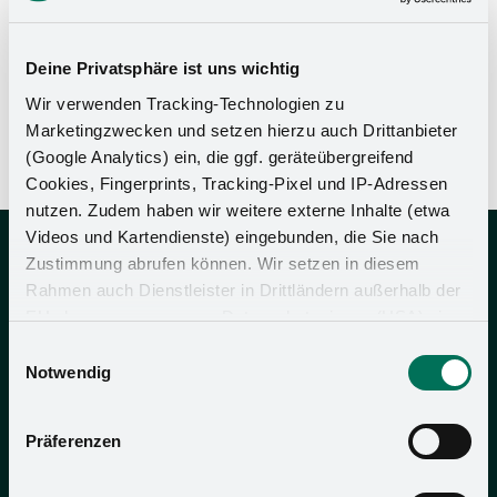
Deine Privatsphäre ist uns wichtig
Wir verwenden Tracking-Technologien zu
Montaj talimatları
Marketingzwecken und setzen hierzu auch Drittanbieter
(Google Analytics) ein, die ggf. geräteübergreifend
Cookies, Fingerprints, Tracking-Pixel und IP-Adressen
nutzen. Zudem haben wir weitere externe Inhalte (etwa
Videos und Kartendienste) eingebunden, die Sie nach
Zustimmung abrufen können. Wir setzen in diesem
Rahmen auch Dienstleister in Drittländern außerhalb der
EU ohne angemessenes Datenschutzniveau (USA) ein,
was das Risiko beinhaltet, dass Behörden auf die Daten
Einwilligungsauswahl
Kesseböhmer Holding KG Mindener Str. 208 49152
zu Sicherheits- und Überwachungszwecken zugreifen,
Notwendig
Bad Essen Almanya
ohne dass Sie hierüber informiert werden oder
Tel:
+49 (5742) 46-0
Rechtsmittel einlegen können. Mit Ihrer Einstellung
E-posta:
Präferenzen
de
willigen Sie in die oben beschriebenen Vorgänge ein. Sie
können die Einwilligung mit Wirkung für die Zukunft
Grup