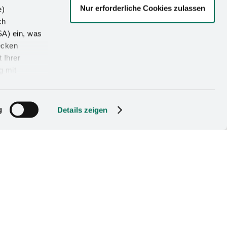
Nur erforderliche Cookies zulassen
e)
ch
SA) ein, was
ecken
 Ihrer
g mit
le acque affiliati
avaggio
g
Details zeigen
ricircolo
per il recupero di materiali
hi di nichel per la produzione
anghi di rame per la fusione
 per la fusione del vetro
 il ricircolo dell'elettrolita