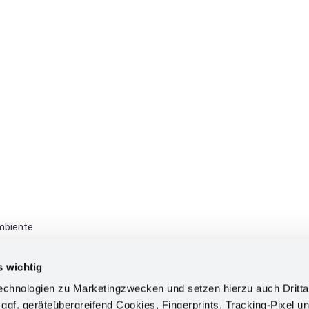
ambiente
 dell'ambiente
- Il no
s wichtig
chnologien zu Marketingzwecken und setzen hierzu auch Dritta
 ggf. geräteübergreifend Cookies, Fingerprints, Tracking-Pixel un