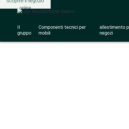
Scoprire il negozio
online
Il
Componenti tecnici per
allestimento p
gruppo
mobili
negozi