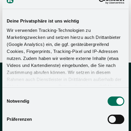
Deine Privatsphäre ist uns wichtig
Wir verwenden Tracking-Technologien zu
Marketingzwecken und setzen hierzu auch Drittanbieter
Montageanleitung
(Google Analytics) ein, die ggf. geräteübergreifend
Cookies, Fingerprints, Tracking-Pixel und IP-Adressen
nutzen. Zudem haben wir weitere externe Inhalte (etwa
Videos und Kartendienste) eingebunden, die Sie nach
Zustimmung abrufen können. Wir setzen in diesem
Rahmen auch Dienstleister in Drittländern außerhalb der
Kesseböhmer Holding KG
EU ohne angemessenes Datenschutzniveau (USA) ein,
Mindener Str. 208
was das Risiko beinhaltet, dass Behörden auf die Daten
49152 Bad Essen
Einwilligungsauswahl
zu Sicherheits- und Überwachungszwecken zugreifen,
Notwendig
Deutschland
ohne dass Sie hierüber informiert werden oder
Tel:
+49 (5742) 46-0
Rechtsmittel einlegen können. Mit Ihrer Einstellung
E-Mail:
info@kesseboehmer.de
Präferenzen
willigen Sie in die oben beschriebenen Vorgänge ein. Sie
Die Gruppe
können die Einwilligung mit Wirkung für die Zukunft