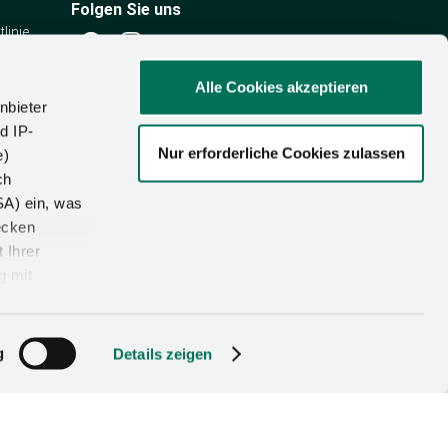
Folgen Sie uns
linie
g
Alle Cookies akzeptieren
ce
nbieter
d IP-
ik
Nur erforderliche Cookies zulassen
e)
ren
ch
SA) ein, was
ecken
 Ihrer
g mit
2026 KESSEBÖHMER HOLDING KG
g
Details zeigen