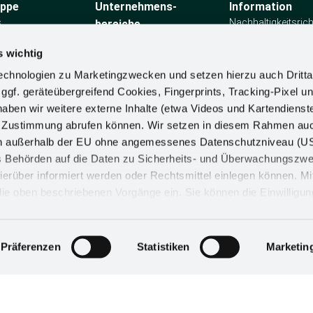
uppe
Unternehmens­
Information
s
Nachhaltig­keitsricht
bereiche
Grundsatz­erklärun
Stauraumlösungen
Menschen­rechte
s wichtig
Holzausstattungen
Material Complian
Automotive
chnologien zu Marketingzwecken und setzen hierzu auch Dritta
Anforderungen
Ladenbau
 ggf. geräteübergreifend Cookies, Fingerprints, Tracking-Pixel un
Unternehmenspolit
Ergonomie
Störfall-Info
ben wir weitere externe Inhalte (etwa Videos und Kartendienst
Beschwerdeverfah
h Zustimmung abrufen können. Wir setzen in diesem Rahmen au
dern außerhalb der EU ohne angemessenes Datenschutzniveau (U
ss Behörden auf die Daten zu Sicherheits- und Überwachungszw
ierüber informiert werden oder Rechtsmittel einlegen können. Mit
n die oben beschriebenen Vorgänge ein. Sie können die Einwilligun
derrufen. Mehr Informationen finden Sie in unserer
d in unserem
Impressum
.
SSUM
COOKIE-EINSTELLUNGEN
Präferenzen
Statistiken
Marketin