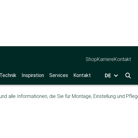
ta-Depot
Shop
Karriere
Kontakt
t
 Technik
Inspiration
Services
Kontakt
DE

und alle Informationen, die Sie für Montage, Einstellung und Pfl