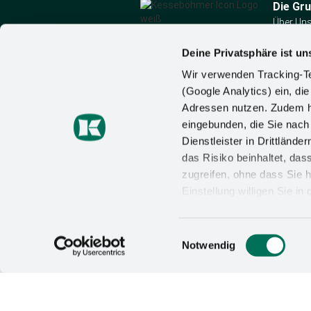
Die Gr
Über Un
News
Kesseböhmer Holding
Karriere
Deine Privatsphäre ist un
KG
Kontakt
Wir verwenden Tracking-Te
Mindener Str. 208
(Google Analytics) ein, die
49152 Bad Essen
Adressen nutzen. Zudem ha
Deutschland
Tel:
+49 (5742) 46-0
eingebunden, die Sie nac
E-Mail:
Dienstleister in Drittlän
info@kesseboehmer.de
das Risiko beinhaltet, da
zugreifen, ohne dass Sie h
Einstellung willigen Sie i
Wirkung für die Zukunft wi
Datenschutzerklärung
un
Einwilligungsauswahl
AGB/AEB
DATENSCHUTZ
IMPRE
Notwendig